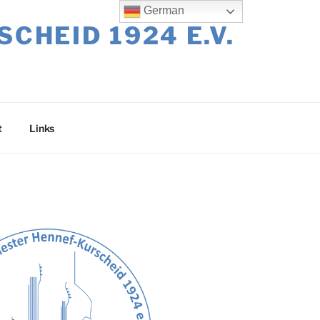
German
HEID 1924 E.V.
t
Links