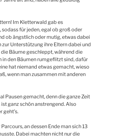
ttern! Im Kletterwald gab es
sodass für jeden, egal ob groß oder
und ob ängstlich oder mutig, etwas dabei
n zur Unterstützung ihre Eltern dabei und
h die Bäume geschleppt, während die
n in den Bäumen rumgeflitzt sind, dafür
Alleine hat niemand etwas gemacht, wieso
Spaß, wenn man zusammen mit anderen
l Pausen gemacht, denn die ganze Zeit
 ist ganz schön anstrengend. Also
r geht’s.
r Parcours, an dessen Ende man sich 13
musste. Dabei machten nicht nur die