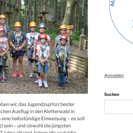
Anmelden
Suchen
ben wir, das Jugendzupforchester
ichen Ausflug in den Kletterwald in
eine halbstündige Einweisung – es soll
rgt sein – und obwohl die jüngsten
7 Jahre alt sind, haben alle geduldig