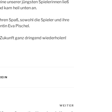
eine unserer jüngsten Spielerinnen ließ
und kam heil unten an.
hren Spaß, sowohl die Spieler und ihre
ntin Eva Pischel.
 Zukunft ganz dringend wiederholen!
REIN
WEITER
Nächster