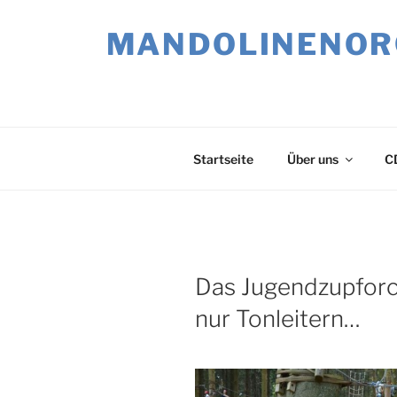
Zum
Inhalt
MANDOLINENORC
springen
Startseite
Über uns
C
VERÖFFENTLICHT
Das Jugendzupforc
AM
nur Tonleitern…