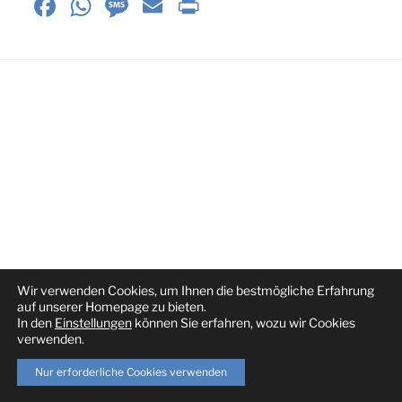
F
W
M
E
P
a
h
e
m
ri
c
at
ss
ai
nt
e
s
a
l
Fr
b
A
g
ie
o
p
e
n
o
p
dl
k
y
Wir verwenden Cookies, um Ihnen die bestmögliche Erfahrung
auf unserer Homepage zu bieten.
In den
Einstellungen
können Sie erfahren, wozu wir Cookies
verwenden.
Nur erforderliche Cookies verwenden