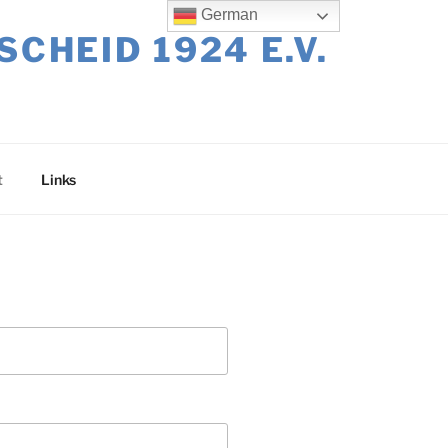
German
HEID 1924 E.V.
t
Links