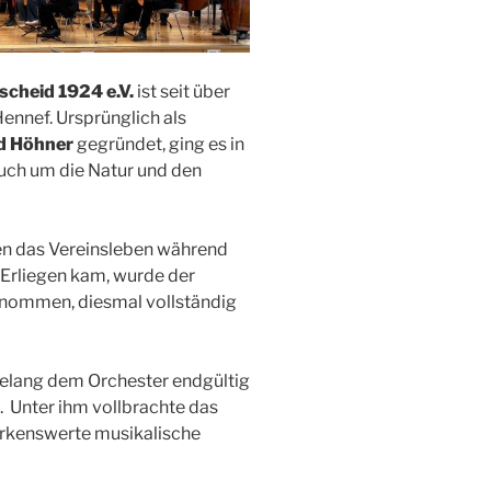
cheid 1924 e.V.
ist seit über
Hennef. Ursprünglich als
d Höhner
gegründet, ging es in
uch um die Natur und den
en das Vereinsleben während
 Erliegen kam, wurde der
nommen, diesmal vollständig
gelang dem Orchester endgültig
 Unter ihm vollbrachte das
rkenswerte musikalische