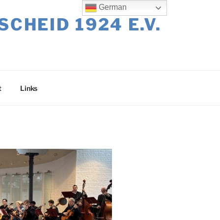
German
HEID 1924 E.V.
t
Links