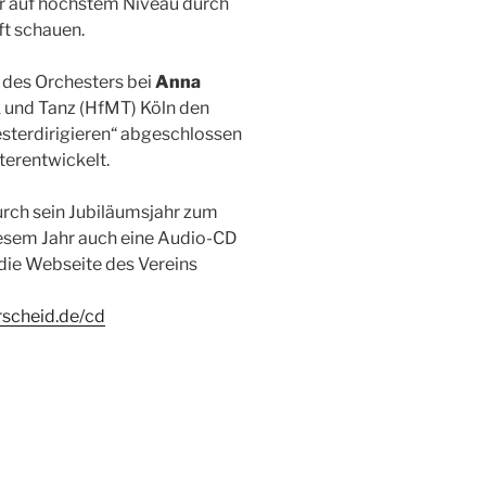
er auf höchstem Niveau durch
ft schauen.
g des Orchesters bei
Anna
k und Tanz (HfMT) Köln den
sterdirigieren“ abgeschlossen
terentwickelt.
durch sein Jubiläumsjahr zum
iesem Jahr auch eine Audio-CD
 die Webseite des Vereins
rscheid.de/cd