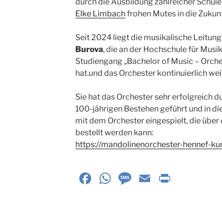
durch die Ausbildung zahlreicher Schül
Elke Limbach
frohen Mutes in die Zukun
Seit 2024 liegt die musikalische Leitun
Burova
, die an der Hochschule für Musi
Studiengang „Bachelor of Music – Orche
hat.und das Orchester kontinuierlich wei
Sie hat das Orchester sehr erfolgreich 
100-jährigen Bestehen geführt und in d
mit dem Orchester eingespielt, die über
bestellt werden kann:
https://mandolinenorchester-hennef-ku
F
W
M
E
P
a
h
e
m
ri
c
at
ss
ai
nt