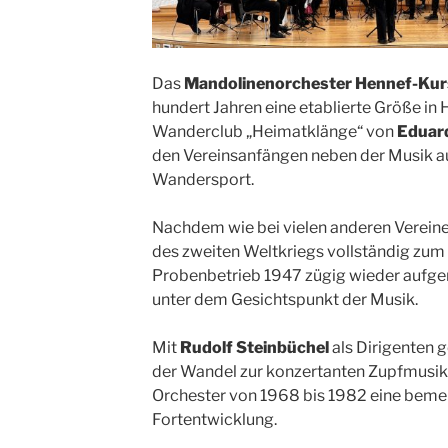
Das
Mandolinenorchester Hennef-Kurs
hundert Jahren eine etablierte Größe in 
Wanderclub „Heimatklänge“ von
Eduar
den Vereinsanfängen neben der Musik a
Wandersport.
Nachdem wie bei vielen anderen Verein
des zweiten Weltkriegs vollständig zum
Probenbetrieb 1947 zügig wieder aufge
unter dem Gesichtspunkt der Musik.
Mit
Rudolf Steinbüchel
als Dirigenten 
der Wandel zur konzertanten Zupfmusik.
Orchester von 1968 bis 1982 eine beme
Fortentwicklung.