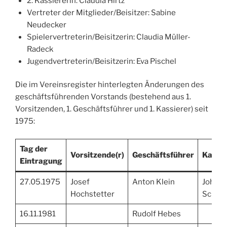
2. Kassiererin: Claudia Hirtz
Vertreter der Mitglieder/Beisitzer: Sabine
Neudecker
Spielervertreterin/Beisitzerin: Claudia Müller-
Radeck
Jugendvertreterin/Beisitzerin: Eva Pischel
Die im Vereinsregister hinterlegten Änderungen des
geschäftsführenden Vorstands (bestehend aus 1.
Vorsitzenden, 1. Geschäftsführer und 1. Kassierer) seit
1975:
Tag der
Vorsitzende(r)
Geschäftsführer
Kassie
Eintragung
27.05.1975
Josef
Anton Klein
Johan
Hochstetter
Schmi
16.11.1981
Rudolf Hebes