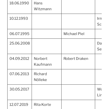
18.06.1990
Hans
Witzmann
10.12.1993
Irmgar
Schulz
06.07.1995
Michael Piel
25.06.2008
Daniel
Seiber
04.09.2012
Norbert
Robert Draken
Kaufmann
07.06.2013
Richard
Nölleke
30.05.2017
Wolfg
Limba
12.07.2019
Rita Korte