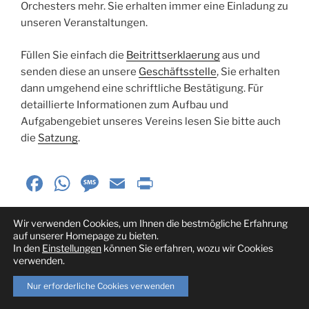
Orchesters mehr. Sie erhalten immer eine Einladung zu
unseren Veranstaltungen.
Füllen Sie einfach die
Beitrittserklaerung
aus und
senden diese an unsere
Geschäftsstelle
, Sie erhalten
dann umgehend eine schriftliche Bestätigung. Für
detaillierte Informationen zum Aufbau und
Aufgabengebiet unseres Vereins lesen Sie bitte auch
die
Satzung
.
F
W
M
E
P
a
h
e
m
ri
c
at
ss
ai
nt
Wir verwenden Cookies, um Ihnen die bestmögliche Erfahrung
auf unserer Homepage zu bieten.
e
s
a
l
Fr
In den
Einstellungen
können Sie erfahren, wozu wir Cookies
verwenden.
b
A
g
ie
o
p
e
n
Nur erforderliche Cookies verwenden